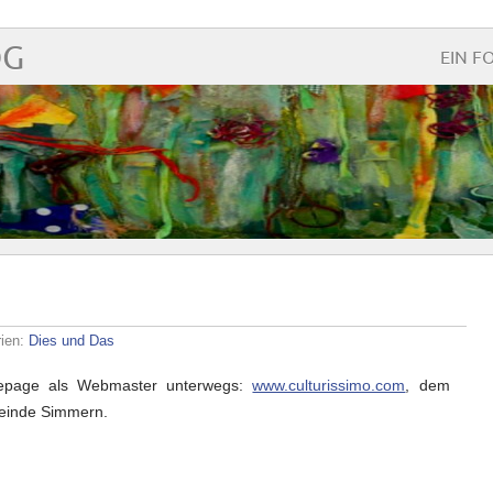
OG
EIN F
rien:
Dies und Das
omepage als Webmaster unterwegs:
www.culturissimo.com
, dem
meinde Simmern.