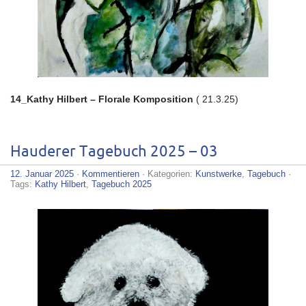
14_Kathy Hilbert – Florale Komposition
( 21.3.25)
Hauderer Tagebuch 2025 – 03
12. Januar 2025
·
Kommentieren
· Kategorien:
Kunstwerke
,
Tagebuch
·
Tags:
Kathy Hilbert
,
Tagebuch 2025