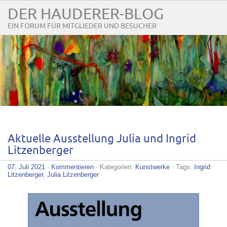
DER HAUDERER-BLOG
EIN FORUM FÜR MITGLIEDER UND BESUCHER
Aktuelle Ausstellung Julia und Ingrid
Litzenberger
07. Juli 2021
·
Kommentieren
· Kategorien:
Kunstwerke
· Tags:
Ingrid
Litzenberger
,
Julia Litzenberger