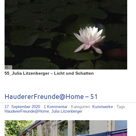
55_Julia Litzenberger – Licht und Schatten
HaudererFreunde@Home – 51
17. September 2020
·
1 Kommentar
· Kategorien:
Kunstwerke
· Tags:
HaudererFreunde@Home
,
Julia Litzenberger